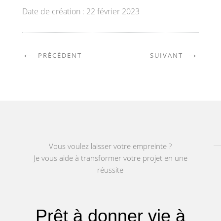
Date de création : 22 février 2023
←
→
PRÉCÉDENT
SUIVANT
Vous voulez laisser votre empreinte ?
Je vous aide à transformer votre projet en une
réussite
Prêt à donner
vie à